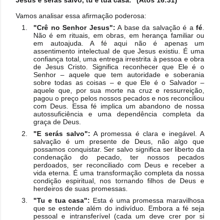
Jesus e serás salvo, tu e tua casa." (Atos 16:31)
Vamos analisar essa afirmação poderosa:
"Crê no Senhor Jesus":
A base da salvação é a
fé
.
Não é em rituais, em obras, em herança familiar ou
em autoajuda. A fé aqui não é apenas um
assentimento intelectual de que Jesus existiu. É uma
confiança total, uma entrega irrestrita à pessoa e obra
de Jesus Cristo. Significa reconhecer que Ele é o
Senhor – aquele que tem autoridade e soberania
sobre todas as coisas – e que Ele é o Salvador –
aquele que, por sua morte na cruz e ressurreição,
pagou o preço pelos nossos pecados e nos reconciliou
com Deus. Essa fé implica um abandono de nossa
autossuficiência e uma dependência completa da
graça de Deus.
"E serás salvo":
A promessa é clara e inegável. A
salvação é um presente de Deus, não algo que
possamos conquistar. Ser salvo significa ser liberto da
condenação do pecado, ter nossos pecados
perdoados, ser reconciliado com Deus e receber a
vida eterna. É uma transformação completa da nossa
condição espiritual, nos tornando filhos de Deus e
herdeiros de suas promessas.
"Tu e tua casa":
Esta é uma promessa maravilhosa
que se estende além do indivíduo. Embora a fé seja
pessoal e intransferível (cada um deve crer por si