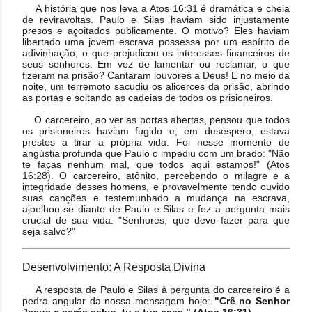
A história que nos leva a Atos 16:31 é dramática e cheia
de reviravoltas. Paulo e Silas haviam sido injustamente
presos e açoitados publicamente. O motivo? Eles haviam
libertado uma jovem escrava possessa por um espírito de
adivinhação, o que prejudicou os interesses financeiros de
seus senhores. Em vez de lamentar ou reclamar, o que
fizeram na prisão? Cantaram louvores a Deus! E no meio da
noite, um terremoto sacudiu os alicerces da prisão, abrindo
as portas e soltando as cadeias de todos os prisioneiros.
O carcereiro, ao ver as portas abertas, pensou que todos
os prisioneiros haviam fugido e, em desespero, estava
prestes a tirar a própria vida. Foi nesse momento de
angústia profunda que Paulo o impediu com um brado: "Não
te faças nenhum mal, que todos aqui estamos!" (Atos
16:28). O carcereiro, atônito, percebendo o milagre e a
integridade desses homens, e provavelmente tendo ouvido
suas canções e testemunhado a mudança na escrava,
ajoelhou-se diante de Paulo e Silas e fez a pergunta mais
crucial de sua vida: "Senhores, que devo fazer para que
seja salvo?"
Desenvolvimento: A Resposta Divina
A resposta de Paulo e Silas à pergunta do carcereiro é a
pedra angular da nossa mensagem hoje:
"Crê no Senhor