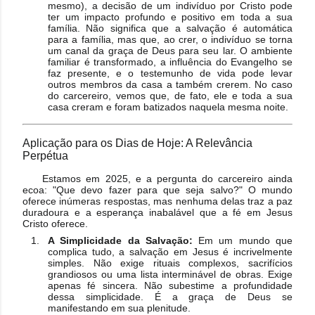
mesmo), a decisão de um indivíduo por Cristo pode
ter um impacto profundo e positivo em toda a sua
família. Não significa que a salvação é automática
para a família, mas que, ao crer, o indivíduo se torna
um canal da graça de Deus para seu lar. O ambiente
familiar é transformado, a influência do Evangelho se
faz presente, e o testemunho de vida pode levar
outros membros da casa a também crerem. No caso
do carcereiro, vemos que, de fato, ele e toda a sua
casa creram e foram batizados naquela mesma noite.
Aplicação para os Dias de Hoje: A Relevância
Perpétua
Estamos em 2025, e a pergunta do carcereiro ainda
ecoa: "Que devo fazer para que seja salvo?" O mundo
oferece inúmeras respostas, mas nenhuma delas traz a paz
duradoura e a esperança inabalável que a fé em Jesus
Cristo oferece.
A Simplicidade da Salvação:
Em um mundo que
complica tudo, a salvação em Jesus é incrivelmente
simples. Não exige rituais complexos, sacrifícios
grandiosos ou uma lista interminável de obras. Exige
apenas fé sincera. Não subestime a profundidade
dessa simplicidade. É a graça de Deus se
manifestando em sua plenitude.