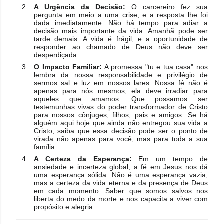
A Urgência da Decisão:
O carcereiro fez sua
pergunta em meio a uma crise, e a resposta lhe foi
dada imediatamente. Não há tempo para adiar a
decisão mais importante da vida. Amanhã pode ser
tarde demais. A vida é frágil, e a oportunidade de
responder ao chamado de Deus não deve ser
desperdiçada.
O Impacto Familiar:
A promessa "tu e tua casa" nos
lembra da nossa responsabilidade e privilégio de
sermos sal e luz em nossos lares. Nossa fé não é
apenas para nós mesmos; ela deve irradiar para
aqueles que amamos. Que possamos ser
testemunhas vivas do poder transformador de Cristo
para nossos cônjuges, filhos, pais e amigos. Se há
alguém aqui hoje que ainda não entregou sua vida a
Cristo, saiba que essa decisão pode ser o ponto de
virada não apenas para você, mas para toda a sua
família.
A Certeza da Esperança:
Em um tempo de
ansiedade e incerteza global, a fé em Jesus nos dá
uma esperança sólida. Não é uma esperança vazia,
mas a certeza da vida eterna e da presença de Deus
em cada momento. Saber que somos salvos nos
liberta do medo da morte e nos capacita a viver com
propósito e alegria.