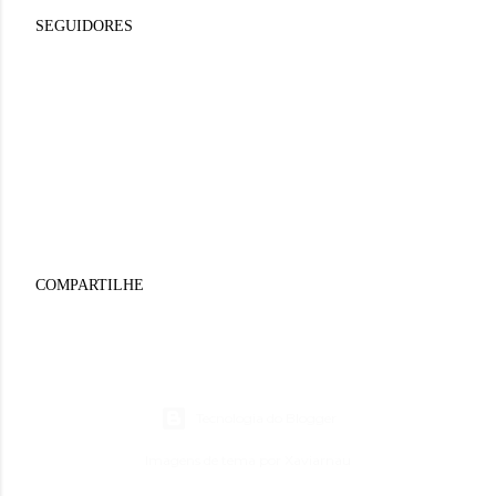
SEGUIDORES
COMPARTILHE
Tecnologia do Blogger
Imagens de tema por
Xaviarnau