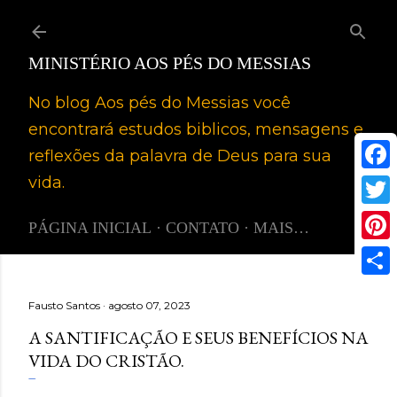
Pular para o conteúdo principal
MINISTÉRIO AOS PÉS DO MESSIAS
No blog Aos pés do Messias você
encontrará estudos biblicos, mensagens e
reflexões da palavra de Deus para sua
vida.
PÁGINA INICIAL
CONTATO
MAIS…
P
i
S
Fausto Santos
agosto 07, 2023
n
h
A SANTIFICAÇÃO E SEUS BENEFÍCIOS NA
t
a
VIDA DO CRISTÃO.
e
r
r