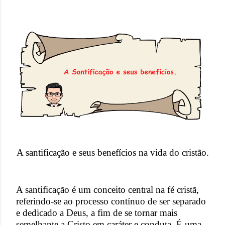
e
e
s
t
A santificação e seus benefícios na vida do cristão.
A santificação é um conceito central na fé cristã,
referindo-se ao processo contínuo de ser separado
e dedicado a Deus, a fim de se tornar mais
semelhante a Cristo em caráter e conduta. É uma